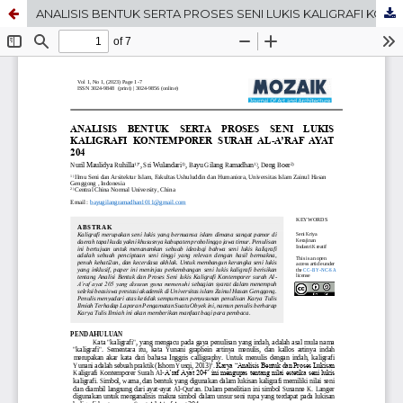
ANALISIS BENTUK SERTA PROSES SENI LUKIS KALIGRAFI KONTEMPORER SURAH AL-A’RAF AYAT 204