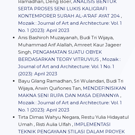
Ramadhan, Deng Boer,
ANALISIS BENTUK
SERTA PROSES SENI LUKIS KALIGRAFI
KONTEMPORER SURAH AL-A’RAF AYAT 204
,
Mozaik : Journal of Art and Architecture: Vol. 1
No. 1 (2023): April 2023
Anis Bashiroh Muzaiyanah, Budi Tri Wijaya,
Muhammad Arif Alallah, Amreet Kaur Jageer
Singh,
PENGAMATAN SUATU OBYEK
BERDASARKAN TEORY VITRUVIUS
,
Mozaik :
Journal of Art and Architecture: Vol. 1 No. 1
(2023): April 2023
Bayu Gilang Ramadhan, Sri Wulandari, Budi Tri
Wijaya, Arwin Quiñones Tan,
MENDEFINISIKAN
MAKNA SENI RUPA DAN MASA DEPANNYA
,
Mozaik : Journal of Art and Architecture: Vol. 1
No. 1 (2023): April 2023
Tirta Dimas Wahyu Negara, Restu Yulia Hidayatul
Umah , Risti Aulia Ulfah ,
IMPLEMENTASI
TEKNIK PENGAYAAN STILASI DALAM PROYEK