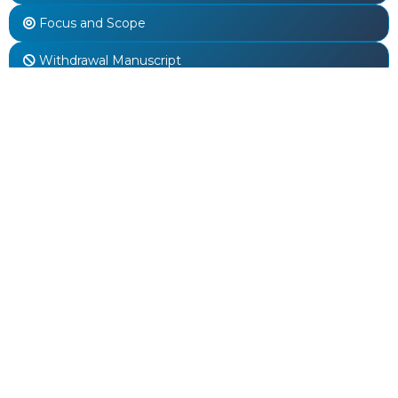
Focus and Scope
Withdrawal Manuscript
Archiving
Author fee
Contact
JOURNAL TEMPLATE
TOOLS